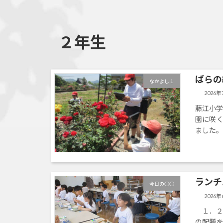
２年生
ばらの
なかよし１
2026
藤江小学
園に咲
ました。
ランチ
今日の○○
2026年
１．２
の配膳