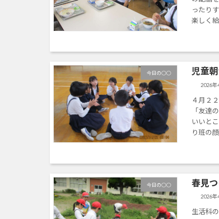
ったり
楽しく給
児童朝
今日の○○
2026年
４月２２
「友達
いいとこ
り班の顔
春見つ
今日の○○
2026年
生活科の