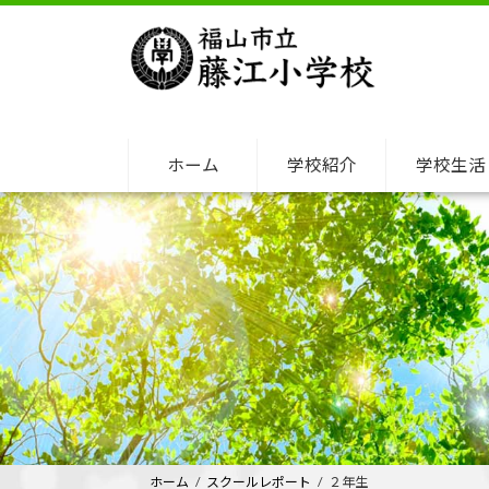
コ
ナ
ン
ビ
テ
ゲ
ン
ー
ツ
シ
へ
ョ
ホーム
学校紹介
学校生活
ス
ン
キ
に
ッ
移
プ
動
ホーム
スクールレポート
２年生